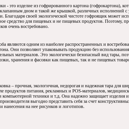
и - это изделие из гофрированного картона (гофрокартона), ко
хклапанным дном и такой же крышкой, различных исполнений с
и. Благодаря своей экологической чистоте гофроящик может исп
ное средство для пищевых и не пищевых продуктов. Поэтому, п
ков очень востребовано.
оба являются одним из наиболее распространенных и востребов
тона. Они позволяют упаковывать продукцию без использования
ельных материалов. Это экологически безопасный вид тары, поэ
возки, хранения и фасовки как пищевых, так и не пищевых това
овка – прочная, экологичная, недорогая и надежная тара для ши
сле продуктов питания, рекламных и POS-материалов, медицинск
и компьютерной техники и т.д. Она надежно защищает изделия и 
 производителя выгодно представить себя за счет конструктивны
и нанесения на нее рисунков и логотипов.