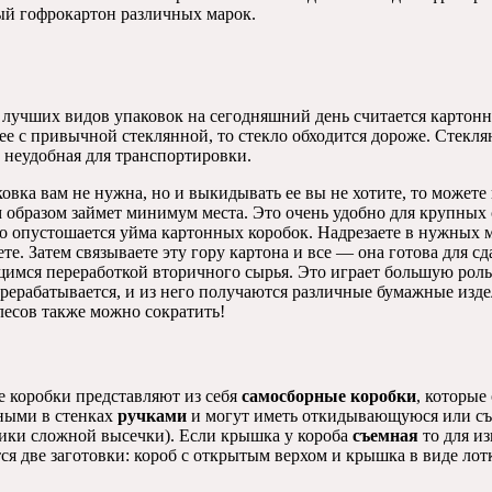
ый гофрокартон различных марок.
 лучших видов упаковок на сегодняшний день считается картонн
ее с привычной стеклянной, то стекло обходится дороже. Cтекля
 неудобная для транспортировки.
овка вам не нужна, но и выкидывать ее вы не хотите, то можете 
 образом займет минимум места. Это очень удобно для крупных 
о опустошается уйма картонных коробок. Надрезаете в нужных м
те. Затем связываете эту гору картона и все — она готова для с
имся переработкой вторичного сырья. Это играет большую рол
ерерабатывается, и из него получаются различные бумажные изд
лесов также можно сократить!
 коробки представляют из себя
самосборные коробки
, которые
ными в стенках
ручками
и могут иметь откидывающуюся или с
ики сложной высечки). Если крышка у короба
съемная
то для и
ся две заготовки: короб с открытым верхом и крышка в виде лот