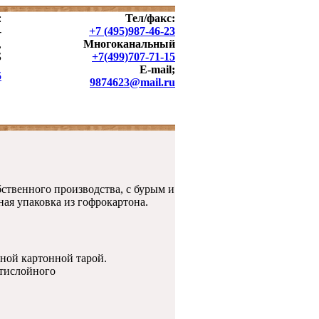
:
Тел/факс:
-
+7 (495)987-46-23
,
Многоканальный
Б
+7(499)707-71-15
E-mail
;
5
9874623@mail.ru
ок
ственного производства, с бурым и
ая упаковка из гофрокартона.
тной картонной тарой.
ятислойного