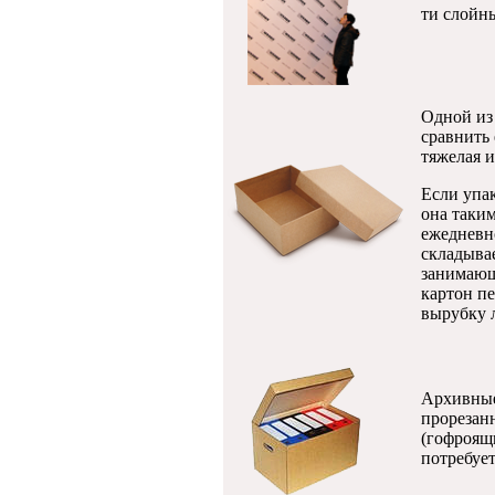
ти слойн
Одной из
сравнить 
тяжелая и
Если упак
она таким
ежедневн
складывае
занимающ
картон п
вырубку 
Архивные
прорезан
(гофроящ
потребует