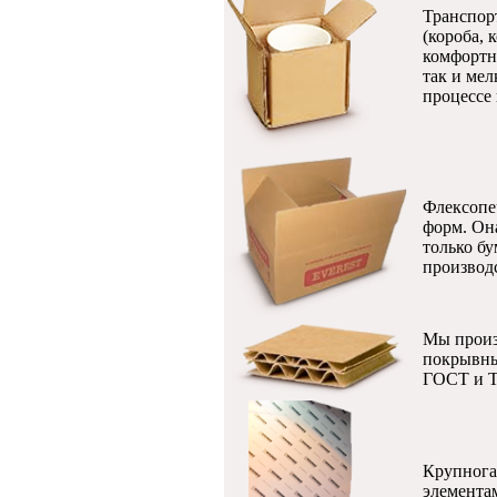
Транспор
(короба, 
комфортн
так и ме
процессе
Флексопеч
форм. Он
только бу
производ
Мы произ
покрывны
ГОСТ и Т
Крупногаб
элемента