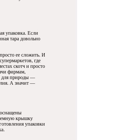
ая упаковка. Если
нная тара довольно
просто ее сложить. И
супермаркетов, где
естах скотч и просто
дачи фирмам,
ь для природы —
елия. А значит —
 оснащены
ъемную крышку
зготовления упаковки
ка.