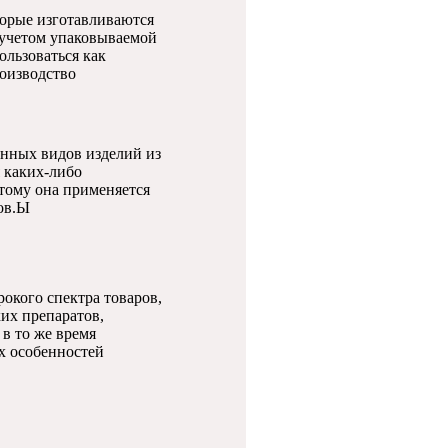
торые изготавливаются
 учетом упаковываемой
ользоваться как
роизводство
анных видов изделий из
 каких-либо
тому она применяется
ров.Ы
рокого спектра товаров,
их препаратов,
в то же время
х особенностей