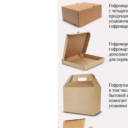
Гофроящик
с четыре
продукци
упаковоч
гофроящи
Гофрокор
гофрокар
дополнит
для пере
Гофроупак
в том чи
бытовой 
помогает
упаковки 