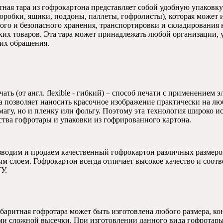
тная тара из гофрокартона представляет собой удобную упаковку
коробки, ящики, поддоны, паллеты, гофролисты), которая может 
ого и безопасного хранения, транспортировки и складирования 
лких товаров. Эта тара может принадлежать любой организации,
 их обращения.
ать (от англ. flexible - гибкий) – способ печати с применением
а позволяет наносить красочное изображение практически на лю
магу, но и пленку или фольгу. Поэтому эта технология широко ис
ства гофротары и упаковки из гофрированного картона.
водим и продаем качественный гофрокартон различных размеро
м слоем. Гофрокартон всегда отличает высокое качество и соотв
У.
аритная гофротара может быть изготовлена любого размера, кон
ми сложной высечки. При изготовлении данного вида гофротары 