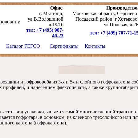
Офис
:
Производство
г. Мытищи,
Московская область, Сергиево
ул.В.Волошиной
Посадский район, г.Хотьково
 половину
д.19/16
ул.Полевая, д.2
тел: +7 (495) 987-
тел: +7 (499) 707-71-1
46-23
Каталог FEFCO
Сертификаты
Контакты
Обратный звон
оящики и гофрокороба из 3-х и 5-ти слойного гофрокартона соб
профилей, и нанесением флексопечати, а также крупногабаритн
 - этот вид упаковки, является самой многочисленной транспор
вается гофротара, в основном, из клееного трехслойного или п
анного картона (гофрокартона).