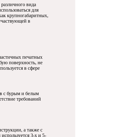
 различного вида
использоваться для
как крупногабаритных,
 участвующей в
 эластичных печатных
бую поверхность, не
пользуется в сфере
в с бурым и белым
етствие требований
струкции, а также с
используется 3-х и 5-