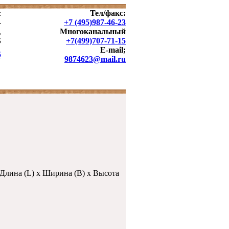
:
Тел/факс:
-
+7 (495)987-46-23
,
Многоканальный
Б
+7(499)707-71-15
E-mail
;
5
9874623@mail.ru
ок
Длина (L) x Ширина (B) x Высота