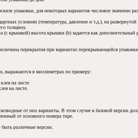
эскизе упаковки, для некоторых вариантов числовое значение р
артных условиях (температура, давление и т.д.), на развернутой
его толщину.
а (с крышкой) высота крышки (h) задается как дополнительный р
 величина перекрытия при вариантах перекрывающейся упаковки
но, выражаются в миллиметрах по примеру:
 клея на листе
лея на листе.
оизводные от них варианты. В этом случае к базовой версии до
ленный от основного номера тире.
 быть различные версии.