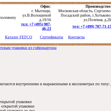
Офис
:
Производство
г. Мытищи,
Московская область, Сергиево
ул.В.Волошиной
Посадский район, г.Хотьково
 половину
д.19/16
ул.Полевая, д.2
тел: +7 (495) 987-
тел: +7 (499) 707-71-1
46-23
Каталог FEFCO
Сертификаты
Контакты
Обратный звон
тежам упаковки из гофрокартона
 считаются внутренними и выраженными в миллиметрах по типу: 
открытой упаковки
 открытой упаковки
той упаковки до дна.