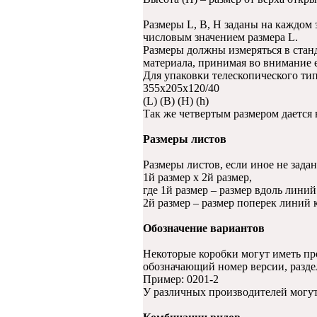
Размеры L, B, H заданы на каждом 
числовым значением размера L.
Размеры должны измеряться в станд
материала, принимая во внимание 
Для упаковки телескопического тип
355х205х120/40
(L) (B) (H) (h)
Так же четвертым размером дается
Размеры листов
Размеры листов, если иное не зада
1й размер х 2й размер,
где 1й размер – размер вдоль линий
2й размер – размер поперек линий к
Обозначение вариантов
Некоторые коробки могут иметь пр
обозначающий номер версии, разде
Пример: 0201-2
У различных производителей могут